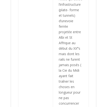
l’infrastructure
(plate- forme
et tunnels)
d’unevoie
ferrée
projetée entre
Albi et St
Affrique au
début du XX°s
mais dont les
rails ne furent
jamais posés (
la Cie du Midi
ayant fait
traîner les
choses en
longueur pour
ne pas
concurrencer