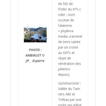
de ND de
l’Oder du XI°s (
oder : nom
occitan de
l’alaterne
« phyllirea
media »ramené
de terre sainte
par un croisé
PHOTO :
au XIII°s et
AMBIALET ©
objet de
JP _ Esparre
vénération des
pèlerins
depuis).
Cyclotourisme :
Vallée du Tarn
vers Albi et
Trébas par une
route qui utilise