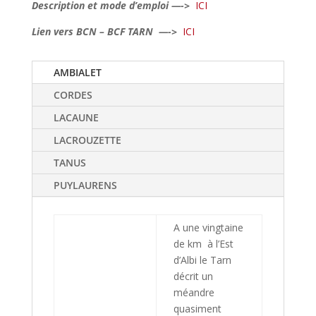
Description et mode d’emploi —->
ICI
Lien vers BCN – BCF TARN —->
ICI
AMBIALET
CORDES
LACAUNE
LACROUZETTE
TANUS
PUYLAURENS
A une vingtaine
de km à l’Est
d’Albi le Tarn
décrit un
méandre
quasiment